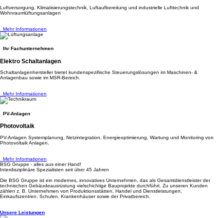
Luftversorgung, Klimatisierungstechnik, Luftaufbereitung und industrielle Lufttechnik und
Wohnraumlüftungsanlagen
Mehr Informationen
Ihr Fachunternehmen
Elektro Schaltanlagen
Schaltanlagenhersteller bietet kundenspezifische Steuerungslösungen im Maschinen- &
Anlagenbau sowie im MSR-Bereich.
Mehr Informationen
PV-Anlagen
Photovoltaik
PV-Anlagen Systemplanung, Netzintegration, Energieoptimierung, Wartung und Monitoring von
Photovoltaik Anlagen.
Mehr Informationen
BSG Gruppe - alles aus einer Hand!
Interdisziplinäre Spezialisten seit über 45 Jahren
Die BSG Gruppe ist ein modernes, innovatives Unternehmen, das als Gesamtdienstleister der
technischen Gebäudeausrüstung vielschichtige Bauprojekte durchführt. Zu unseren Kunden
zählen z. B. Unternehmen von Produktionsstätten, Handel und Dienstleistungen,
Einkaufszentren, Schulen, Krankenhäuser sowie der Privatbereich.
Unsere Leistungen