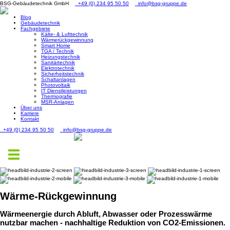
BSG-Gebäudetechnik GmbH
+49 (0) 234 95 50 50
info@bsg-gruppe.de
Blog
Gebäudetechnik
Fachgebiete
Kälte- & Lufttechnik
Wärmerückgewinnung
Smart Home
TGA / Technik
Heizungstechnik
Sanitärtechnik
Elektrotechnik
Sicherheitstechnik
Schaltanlagen
Photovoltaik
IT Dienstleistungen
Thermografie
MSR-Anlagen
Über uns
Karriere
Kontakt
+49 (0) 234 95 50 50
info@bsg-gruppe.de
Toggle
navigation
Wärme-Rückgewinnung
Wärmeenergie durch Abluft, Abwasser oder Prozesswärme
nutzbar machen - nachhaltige Reduktion von CO2-Emissionen.