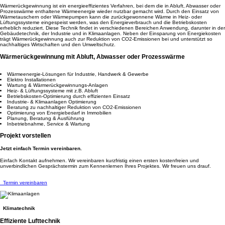
Wärmerückgewinnung ist ein energieeffizientes Verfahren, bei dem die in Abluft, Abwasser oder
Prozesswärme enthaltene Wärmeenergie wieder nutzbar gemacht wird. Durch den Einsatz von
Wärmetauschern oder Wärmepumpen kann die zurückgewonnene Wärme in Heiz- oder
Lüftungssysteme eingespeist werden, was den Energieverbrauch und die Betriebskosten
erheblich reduziert. Diese Technik findet in verschiedenen Bereichen Anwendung, darunter in der
Gebäudetechnik, der Industrie und in Klimaanlagen. Neben der Einsparung von Energiekosten
trägt Wärmerückgewinnung auch zur Reduktion von CO2-Emissionen bei und unterstützt so
nachhaltiges Wirtschaften und den Umweltschutz.
Wärmerückgewinnung mit Abluft, Abwasser oder Prozesswärme
Wärmeenergie-Lösungen für Industrie, Handwerk & Gewerbe
Elektro Installationen
Wartung & Wärmerückgewinnungs-Anlagen
Heiz- & Lüftungssysteme mit z.B. Abluft
Betriebskosten-Optimierung durch effizienten Einsatz
Industrie- & Klimaanlagen Optimierung
Beratung zu nachhaltiger Reduktion von CO2-Emissionen
Optimierung von Energiebedarf in Immobilien
Planung, Beratung & Ausführung
Inbetriebnahme, Service & Wartung
Projekt vorstellen
Jetzt einfach Termin vereinbaren.
Einfach Kontakt aufnehmen. Wir vereinbaren kurzfristig einen ersten kostenfreien und
unverbindlichen Gesprächstermin zum Kennenlernen Ihres Projektes. Wir freuen uns drauf.
Termin vereinbaren
Klimatechnik
Effiziente Lufttechnik